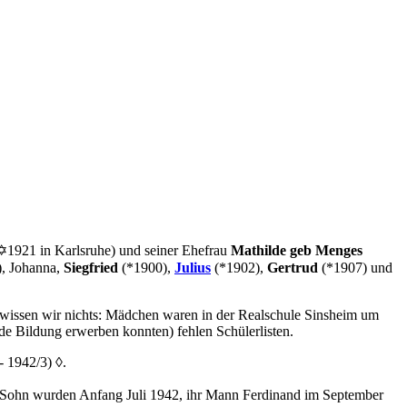
 ✡1921 in Karlsruhe) und seiner Ehefrau
Mathilde geb Menges
, Johanna,
Siegfried
(*1900),
Julius
(*1902),
Gertrud
(*1907) und
ng wissen wir nichts: Mädchen waren in der Realschule Sinsheim um
de Bildung erwerben konnten) fehlen Schülerlisten.
- 1942/3)
◊
.
r Sohn wurden Anfang Juli 1942, ihr Mann Ferdinand im September