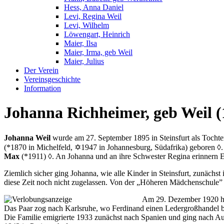
Hess, Anna Daniel
Levi, Regina Weil
Levi, Wilhelm
Löwengart, Heinrich
Maier, Ilsa
Maier, Irma, geb Weil
Maier, Julius
Der Verein
Vereinsgeschichte
Information
Johanna Richheimer, geb Weil (
Johanna Weil
wurde am 27. September 1895 in Steinsfurt als Toch
(*1870 in Michelfeld, ✡1947 in Johannesburg, Südafrika) geboren
◊
Max
(*1911)
◊
. An Johanna und an ihre Schwester Regina erinnern E
Ziemlich sicher ging Johanna, wie alle Kinder in Steinsfurt, zunäch
diese Zeit noch nicht zugelassen. Von der „Höheren Mädchenschule” i
Am 29. Dezember 1920 he
Das Paar zog nach Karlsruhe, wo Ferdinand einen Ledergroßhandel
Die Familie emigrierte 1933 zunächst nach Spanien und ging nach A