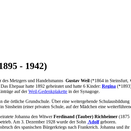
1895 - 1942)
ter des Metzgers und Handelsmanns
Gustav Weil
(*1864 in Steinsfurt,
. Das Ehepaar hatte 1892 geheiratet und hatte 6 Kinder:
Regina
(*1893)
inträge auf der
Weil-Gedenkplakette
in der Synagoge.
st in die örtliche Grundschule. Über eine weitergehende Schulausbildu
n Sinsheim (einer privaten Schule, auf der Mädchen eine weiterführen
iratete Johanna den Witwer
Ferdinand (Tauber) Richheimer
(1875 
 betrieb. Am 3. Dezember 1928 wurde der Sohn
Adolf
geboren.
usbruch des spanischen Bürgerkriegs nach Frankreich. Johanna und ih