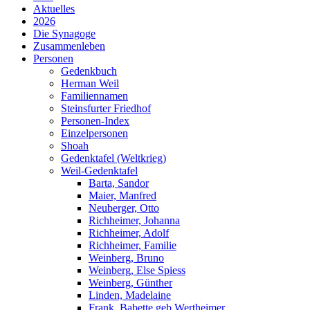
Aktuelles
2026
Die Synagoge
Zusammenleben
Personen
Gedenkbuch
Herman Weil
Familiennamen
Steinsfurter Friedhof
Personen-Index
Einzelpersonen
Shoah
Gedenktafel (Weltkrieg)
Weil-Gedenktafel
Barta, Sandor
Maier, Manfred
Neuberger, Otto
Richheimer, Johanna
Richheimer, Adolf
Richheimer, Familie
Weinberg, Bruno
Weinberg, Else Spiess
Weinberg, Günther
Linden, Madelaine
Frank, Babette geb Wertheimer